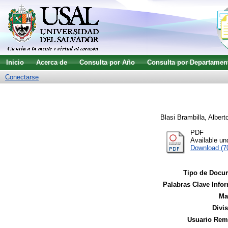
Inicio
Acerca de
Consulta por Año
Consulta por Departamen
Conectarse
Blasi Brambilla, Albert
PDF
Available u
Download (7
Tipo de Docu
Palabras Clave Infor
Ma
Divi
Usuario Remi