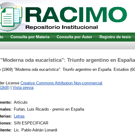
to
Consulta por Materia
Consulta por Autor
Registro de tesis
"Moderna oda eucarística": Triunfo argentino en España
o
(1969)
"Moderna oda eucarística": Triunfo argentino en España.
Estudios (60
nder License
Creative Commons Attribution Non-commercial
.
02kB)
|
Vista previa
mento:
Artículo
males:
Furlan, Luis Ricardo - premio en España
terias:
Letras
siones:
SIN ESPECIFICAR
tente:
Lic. Pablo Adrián Lonardi