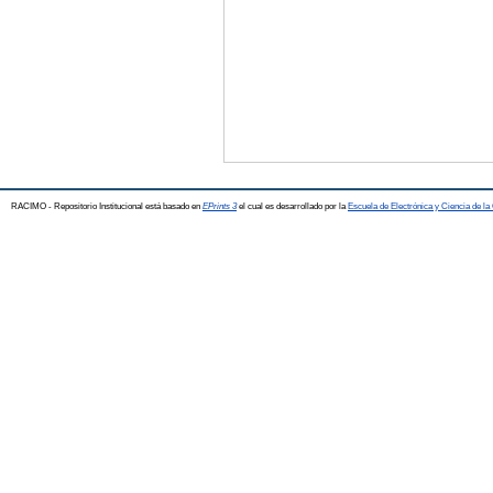
RACIMO - Repositorio Institucional está basado en
EPrints 3
el cual es desarrollado por la
Escuela de Electrónica y Ciencia de l