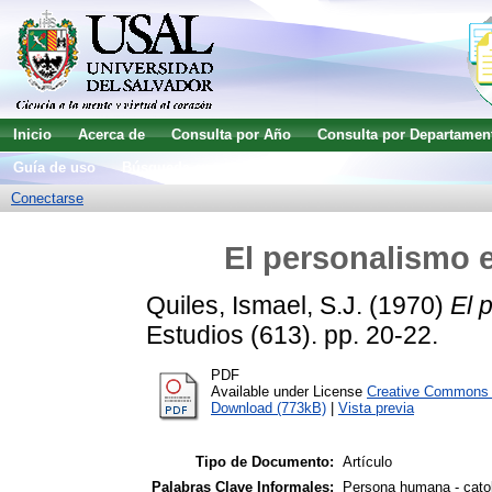
Inicio
Acerca de
Consulta por Año
Consulta por Departamen
Guía de uso
Búsqueda avanzada
Conectarse
El personalismo e
Quiles, Ismael, S.J.
(1970)
El 
Estudios (613). pp. 20-22.
PDF
Available under License
Creative Commons A
Download (773kB)
|
Vista previa
Tipo de Documento:
Artículo
Palabras Clave Informales:
Persona humana - cato