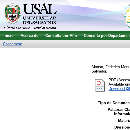
Inicio
Acerca de
Consulta por Año
Consulta por Departamen
Conectarse
Alonso, Federico Manu
Salvador.
PDF (Acceso 
Available u
Download (3
Tipo de Documen
Palabras Cl
Informal
Materi
Division