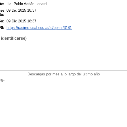
te:
Lic. Pablo Adrián Lonardi
 se
09 Dic 2015 18:37
tó:
ón:
09 Dic 2015 18:37
RI:
https://racimo.usal.edu.ar/id/eprint/3181
identificarse)
Descargas por mes a lo largo del último año
ng...