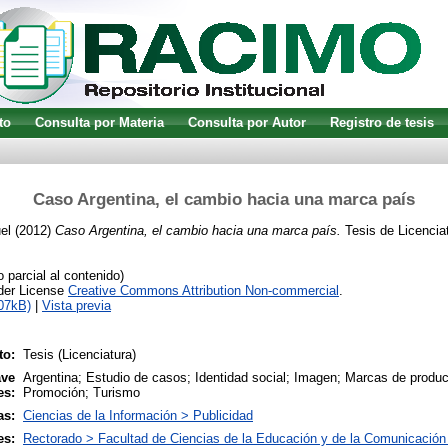
to
Consulta por Materia
Consulta por Autor
Registro de tesis
Caso Argentina, el cambio hacia una marca país
el
(2012)
Caso Argentina, el cambio hacia una marca país.
Tesis de Licenciat
parcial al contenido)
nder License
Creative Commons Attribution Non-commercial
.
07kB)
|
Vista previa
to:
Tesis (Licenciatura)
ave
Argentina; Estudio de casos; Identidad social; Imagen; Marcas de produc
es:
Promoción; Turismo
as:
Ciencias de la Información > Publicidad
es:
Rectorado > Facultad de Ciencias de la Educación y de la Comunicación 