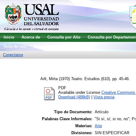
Inicio
Acerca de
Consulta por Año
Consulta por Departamen
Guía de uso
Búsqueda avanzada
Conectarse
Arlt, Mirta
(1970)
Teatro.
Estudios (610). pp. 45-46.
PDF
Available under License
Creative Commons A
Download (488kB)
|
Vista previa
Tipo de Documento:
Artículo
Palabras Clave Informales:
"Si sí, sí; si no, no";
Materias:
Arte
Divisiones:
SIN ESPECIFICAR