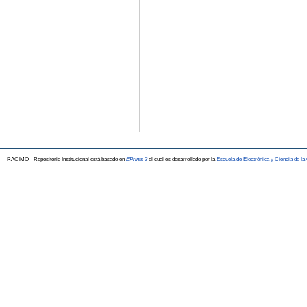
RACIMO - Repositorio Institucional está basado en
EPrints 3
el cual es desarrollado por la
Escuela de Electrónica y Ciencia de l