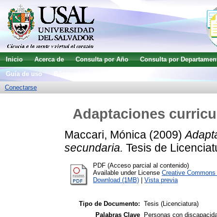
Inicio
Acerca de
Consulta por Año
Consulta por Departamen
Guía de uso
Búsqueda avanzada
Conectarse
Adaptaciones curricu
Maccari, Mónica
(2009)
Adapta
secundaria.
Tesis de Licenciat
PDF (Acceso parcial al contenido)
Available under License
Creative Commons A
Download (1MB)
|
Vista previa
Tipo de Documento:
Tesis (Licenciatura)
Palabras Clave
Personas con discapacidad