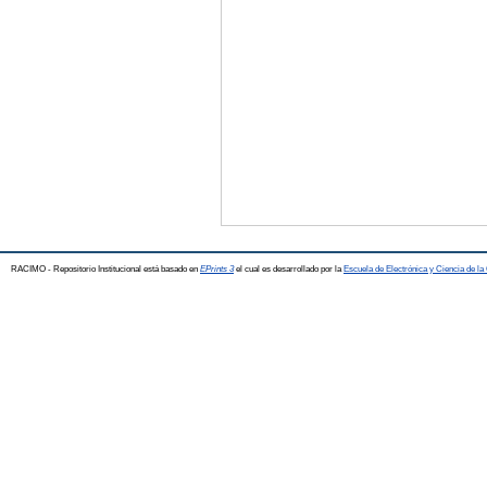
RACIMO - Repositorio Institucional está basado en
EPrints 3
el cual es desarrollado por la
Escuela de Electrónica y Ciencia de l