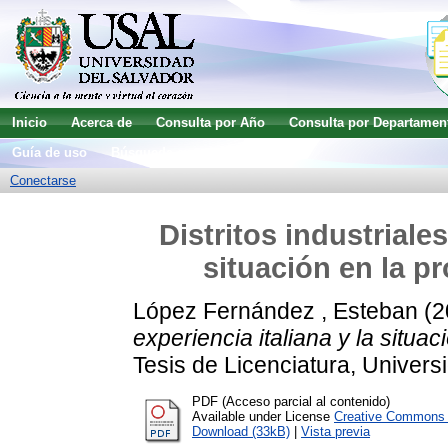
Inicio
Acerca de
Consulta por Año
Consulta por Departamen
Guía de uso
Búsqueda avanzada
Conectarse
Distritos industriales
situación en la p
López Fernández , Esteban
(2
experiencia italiana y la situa
Tesis de Licenciatura, Univers
PDF (Acceso parcial al contenido)
Available under License
Creative Commons A
Download (33kB)
|
Vista previa