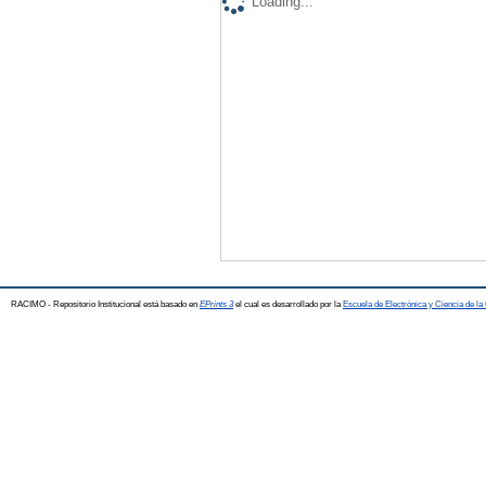
Loading...
RACIMO - Repositorio Institucional está basado en
EPrints 3
el cual es desarrollado por la
Escuela de Electrónica y Ciencia de l