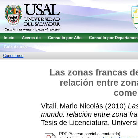
Inicio
Acerca de
Consulta por Año
Consulta por Departamen
Guía de uso
Búsqueda avanzada
Conectarse
Las zonas francas de
relación entre zon
comer
Vitali, Mario Nicolás
(2010)
Las
mundo: relación entre zona fra
Tesis de Licenciatura, Univers
PDF (Acceso parcial al contenido)