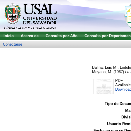
Inicio
Acerca de
Consulta por Año
Consulta por Departamen
Conectarse
Baliña, Luis M.
;
Lódolo
Moyano, M.
(1967)
La 
PDF
Availabl
Downloa
Tipo de Docu
Mat
Divis
Usuario Remi
Fecha en que se Dep