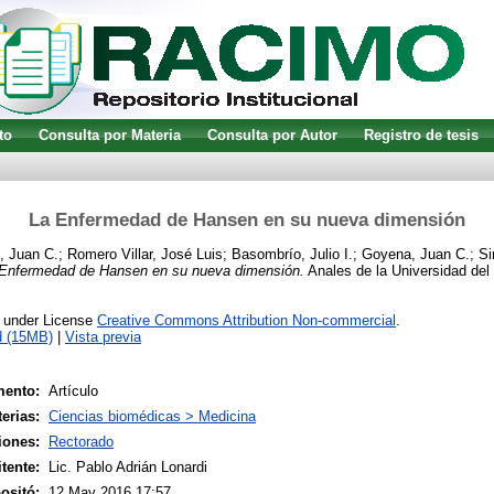
to
Consulta por Materia
Consulta por Autor
Registro de tesis
La Enfermedad de Hansen en su nueva dimensión
, Juan C.
;
Romero Villar, José Luis
;
Basombrío, Julio I.
;
Goyena, Juan C.
;
Si
Enfermedad de Hansen en su nueva dimensión.
Anales de la Universidad del 
e under License
Creative Commons Attribution Non-commercial
.
d (15MB)
|
Vista previa
mento:
Artículo
erias:
Ciencias biomédicas > Medicina
iones:
Rectorado
tente:
Lic. Pablo Adrián Lonardi
ositó:
12 May 2016 17:57