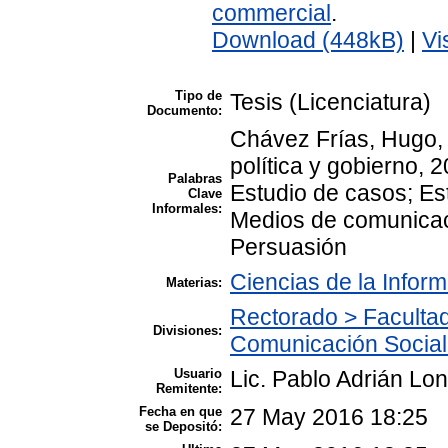
commercial
.
Download (448kB)
|
Vi
Tipo de
Tesis (Licenciatura)
Documento:
Chávez Frías, Hugo, 
política y gobierno, 
Palabras
Estudio de casos; Es
Clave
Informales:
Medios de comunicac
Persuasión
Ciencias de la Infor
Materias:
Rectorado > Facultad
Divisiones:
Comunicación Social
Usuario
Lic. Pablo Adrián Lon
Remitente:
Fecha en que
27 May 2016 18:25
se Depositó: