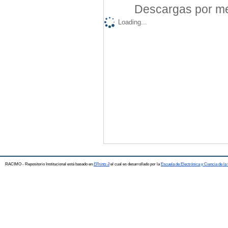
Descargas por mes
Loading...
RACIMO - Repositorio Institucional está basado en
EPrints 3
el cual es desarrollado por la
Escuela de Electrónica y Ciencia de l