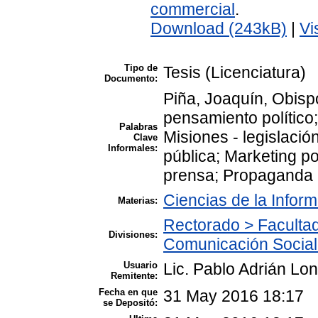
commercial
.
Download (243kB)
|
Vi
Tipo de
Tesis (Licenciatura)
Documento:
Piña, Joaquín, Obisp
pensamiento político
Palabras
Misiones - legislació
Clave
Informales:
pública; Marketing pol
prensa; Propaganda po
Ciencias de la Infor
Materias:
Rectorado > Facultad
Divisiones:
Comunicación Social
Usuario
Lic. Pablo Adrián Lon
Remitente:
Fecha en que
31 May 2016 18:17
se Depositó: