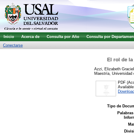
Inicio
Acerca de
Consulta por Año
Consulta por Departamen
Conectarse
El rol de l
Azzi, Elizabeth Gracie
Maestría, Universidad 
PDF (Acce
Availabl
Downloa
Tipo de Docu
Palabras
Infor
Mat
Divis