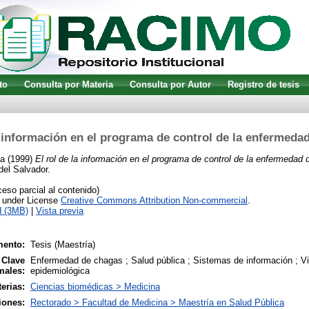
to
Consulta por Materia
Consulta por Autor
Registro de tesis
a información en el programa de control de la enfermed
la
(1999)
El rol de la información en el programa de control de la enfermedad
del Salvador.
so parcial al contenido)
e under License
Creative Commons Attribution Non-commercial
.
d (3MB)
|
Vista previa
mento:
Tesis (Maestría)
 Clave
Enfermedad de chagas ; Salud pública ; Sistemas de información ; Vi
males:
epidemiológica
erias:
Ciencias biomédicas > Medicina
iones:
Rectorado > Facultad de Medicina > Maestría en Salud Pública