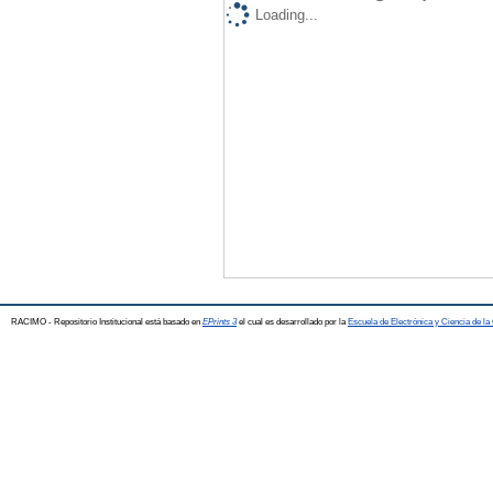
Loading...
RACIMO - Repositorio Institucional está basado en
EPrints 3
el cual es desarrollado por la
Escuela de Electrónica y Ciencia de l