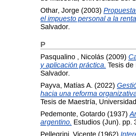
Othar, Jorge
(2003)
Propuesta
el impuesto personal a la renta
Salvador.
P
Pasqualino , Nicolás
(2009)
Ca
y aplicación práctica.
Tesis de 
Salvador.
Payva, Matías A.
(2022)
Gestió
hacia una reforma organizativ
Tesis de Maestría, Universidad
Pedemonte, Gotardo
(1937)
A
argentino.
Estudios (Jun). pp. 
Pellegrini, Vicente
(1962)
Inter