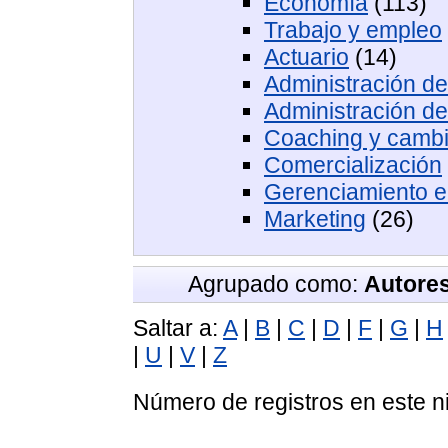
Economía
(113)
Trabajo y empleo
Actuario
(14)
Administración d
Administración d
Coaching y cambi
Comercialización
Gerenciamiento ec
Marketing
(26)
Agrupado como:
Autore
Saltar a:
A
|
B
|
C
|
D
|
F
|
G
|
H
|
U
|
V
|
Z
Número de registros en este n