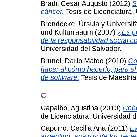
Bradi, César Augusto
(2012)
S
cáncer.
Tesis de Licenciatura,
Brendecke, Úrsula
y
Universit
und Kulturraaum
(2007)
¿Es po
de la responsabilidad social c
Universidad del Salvador.
Brunel, Darío Mateo
(2010)
Co
hacer al cómo hacerlo, para el
de software.
Tesis de Maestría
C
Capalbo, Agustina
(2010)
Cobe
de Licenciatura, Universidad d
Capurro, Cecilia Ana
(2011)
Ev
argentino: análisis de los rec