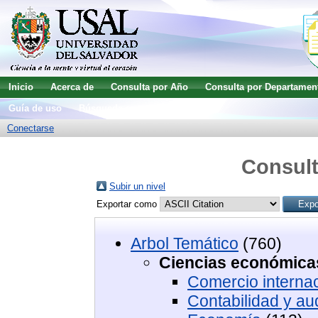
Inicio
Acerca de
Consulta por Año
Consulta por Departamen
Guía de uso
Búsqueda avanzada
Conectarse
Consult
Subir un nivel
Exportar como
Arbol Temático
(760)
Ciencias económica
Comercio internac
Contabilidad y aud