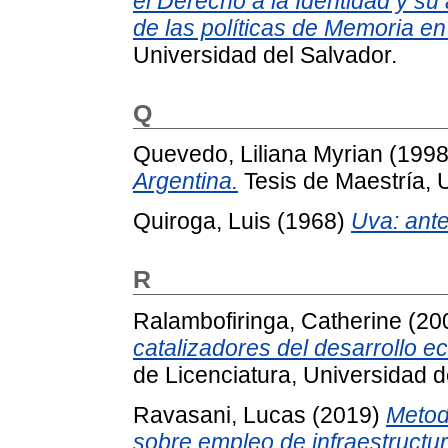
el Derecho a la Identidad y su a
de las políticas de Memoria en
Universidad del Salvador.
Q
Quevedo, Liliana Myrian
(199
Argentina.
Tesis de Maestría, 
Quiroga, Luis
(1968)
Uva: ante 
R
Ralambofiringa, Catherine
(20
catalizadores del desarrollo e
de Licenciatura, Universidad d
Ravasani, Lucas
(2019)
Metod
sobre empleo de infraestructu