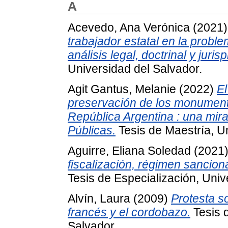
A
Acevedo, Ana Verónica
(2021
trabajador estatal en la problem
análisis legal, doctrinal y juris
Universidad del Salvador.
Agit Gantus, Melanie
(2022)
El
preservación de los monumento
República Argentina : una mir
Públicas.
Tesis de Maestría, Un
Aguirre, Eliana Soledad
(2021
fiscalización, régimen sancion
Tesis de Especialización, Univ
Alvín, Laura
(2009)
Protesta s
francés y el cordobazo.
Tesis d
Salvador.