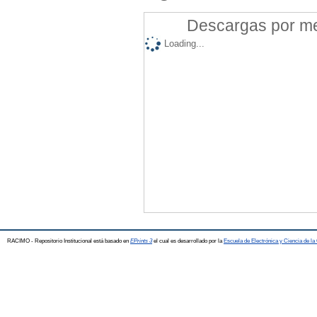
Descargas por mes
Loading...
RACIMO - Repositorio Institucional está basado en
EPrints 3
el cual es desarrollado por la
Escuela de Electrónica y Ciencia de l