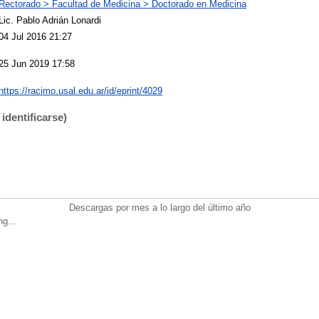
Rectorado > Facultad de Medicina > Doctorado en Medicina
Lic. Pablo Adrián Lonardi
04 Jul 2016 21:27
25 Jun 2019 17:58
https://racimo.usal.edu.ar/id/eprint/4029
identificarse)
Descargas por mes a lo largo del último año
ng...