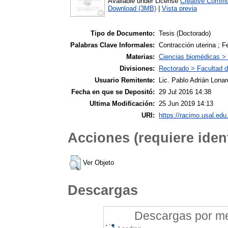
Available under License
Creative Commo
Download (3MB)
|
Vista previa
Tipo de Documento:
Tesis (Doctorado)
Palabras Clave Informales:
Contracción uterina ; Fe
Materias:
Ciencias biomédicas >
Divisiones:
Rectorado > Facultad d
Usuario Remitente:
Lic. Pablo Adrián Lonar
Fecha en que se Depositó:
29 Jul 2016 14:38
Ultima Modificación:
25 Jun 2019 14:13
URI:
https://racimo.usal.edu.
Acciones (requiere ident
Ver Objeto
Descargas
Descargas por mes