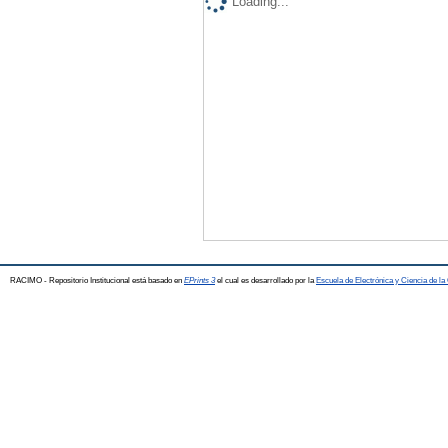
Loading...
RACIMO - Repositorio Institucional está basado en
EPrints 3
el cual es desarrollado por la
Escuela de Electrónica y Ciencia de l