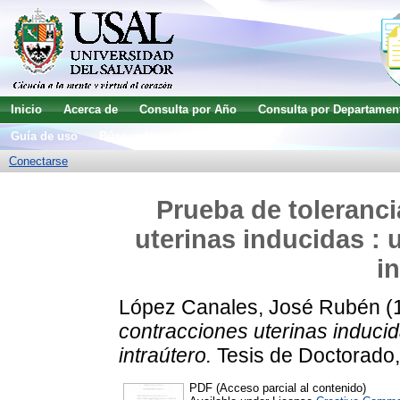
Inicio
Acerca de
Consulta por Año
Consulta por Departamen
Guía de uso
Búsqueda avanzada
Conectarse
Prueba de toleranci
uterinas inducidas : 
i
López Canales, José Rubén
(
contracciones uterinas inducida
intraútero.
Tesis de Doctorado,
PDF (Acceso parcial al contenido)