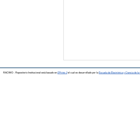
RACIMO - Repositorio Institucional está basado en
EPrints 3
el cual es desarrollado por la
Escuela de Electrónica y Ciencia de l