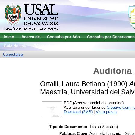
Inicio
Acerca de
Consulta por Año
Consulta por Departamen
Guía de uso
Búsqueda avanzada
Conectarse
Auditoria
Ortalli, Laura Betiana
(1990)
A
Maestría, Universidad del Salv
PDF (Acceso parcial al contenido)
Available under License
Creative Commo
Download (2MB)
|
Vista previa
Tipo de Documento:
Tesis (Maestría)
Palabras Clave
Auditoría bancaria ; Siste