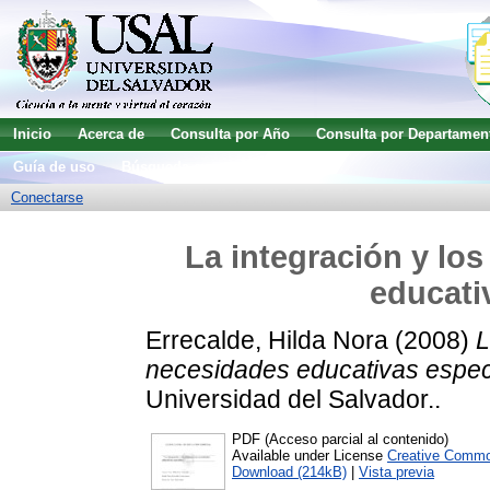
Inicio
Acerca de
Consulta por Año
Consulta por Departamen
Guía de uso
Búsqueda avanzada
Conectarse
La integración y lo
educati
Errecalde, Hilda Nora
(2008)
L
necesidades educativas espec
Universidad del Salvador..
PDF (Acceso parcial al contenido)
Available under License
Creative Commo
Download (214kB)
|
Vista previa