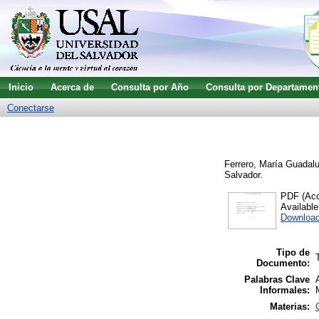
Inicio
Acerca de
Consulta por Año
Consulta por Departamen
Conectarse
Ferrero, María Guadal
Salvador.
PDF (Acce
Availabl
Download
Tipo de
Documento:
Palabras Clave
Informales:
Materias: