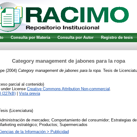
to
Consulta por Materia
Consulta por Autor
Registro de tesis
Category management de jabones para la ropa
upe
(2004)
Category management de jabones para la ropa.
Tesis de Licenciatu
so parcial al contenido)
e under License
Creative Commons Attribution Non-commercial
.
 (227kB)
|
Vista previa
Tesis (Licenciatura)
Administración de mercadeo; Comportamiento del consumidor; Estrategias de 
Marketing estratégico; Productos; Supermercados
Ciencias de la Información > Publicidad