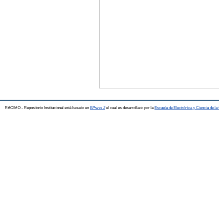
RACIMO - Repositorio Institucional está basado en
EPrints 3
el cual es desarrollado por la
Escuela de Electrónica y Ciencia de l