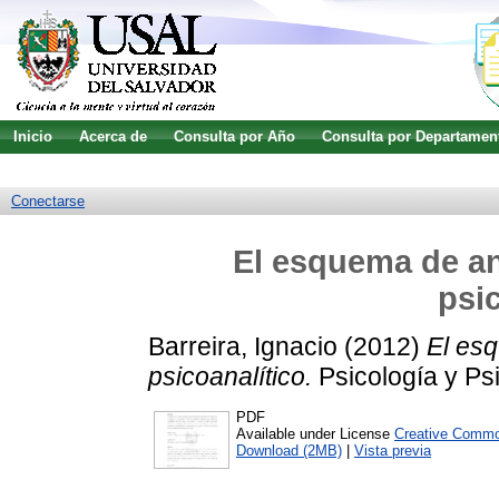
Inicio
Acerca de
Consulta por Año
Consulta por Departamen
Guía de uso
Búsqueda avanzada
Conectarse
El esquema de aná
psi
Barreira, Ignacio
(2012)
El esq
psicoanalítico.
Psicología y Ps
PDF
Available under License
Creative Commo
Download (2MB)
|
Vista previa