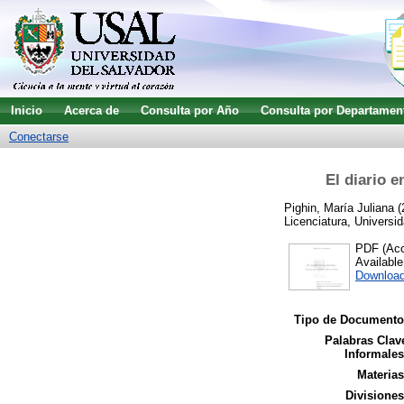
Inicio
Acerca de
Consulta por Año
Consulta por Departamen
Conectarse
El diario e
Pighin, María Juliana
(
Licenciatura, Universid
PDF (Acce
Availabl
Download
Tipo de Documento
Palabras Clav
Informales
Materias
Divisiones