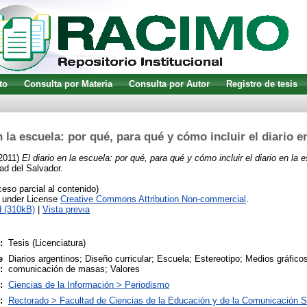
to
Consulta por Materia
Consulta por Autor
Registro de tesis
n la escuela: por qué, para qué y cómo incluir el diario e
2011)
El diario en la escuela: por qué, para qué y cómo incluir el diario en la 
ad del Salvador.
so parcial al contenido)
e under License
Creative Commons Attribution Non-commercial
.
 (310kB)
|
Vista previa
:
Tesis (Licenciatura)
e
Diarios argentinos; Diseño curricular; Escuela; Estereotipo; Medios gráfic
:
comunicación de masas; Valores
:
Ciencias de la Información > Periodismo
:
Rectorado > Facultad de Ciencias de la Educación y de la Comunicación S