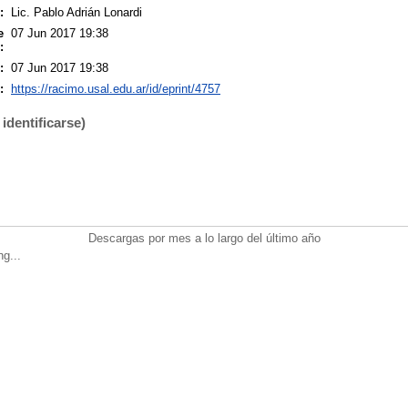
:
Lic. Pablo Adrián Lonardi
e
07 Jun 2017 19:38
:
:
07 Jun 2017 19:38
:
https://racimo.usal.edu.ar/id/eprint/4757
identificarse)
Descargas por mes a lo largo del último año
ng...