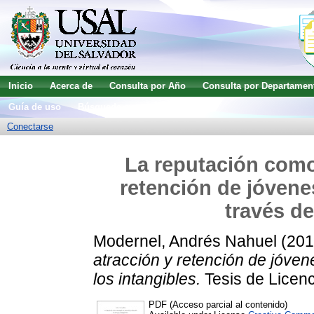
Inicio
Acerca de
Consulta por Año
Consulta por Departamen
Guía de uso
Búsqueda avanzada
Conectarse
La reputación como 
retención de jóvenes
través de
Modernel, Andrés Nahuel
(20
atracción y retención de jóvene
los intangibles.
Tesis de Licenc
PDF (Acceso parcial al contenido)