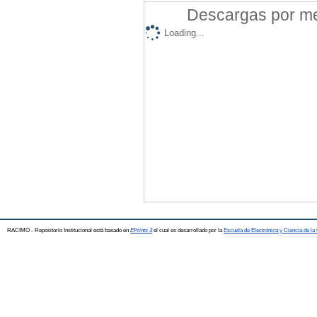
Descargas por mes
Loading...
RACIMO - Repositorio Institucional está basado en
EPrints 3
el cual es desarrollado por la
Escuela de Electrónica y Ciencia de l