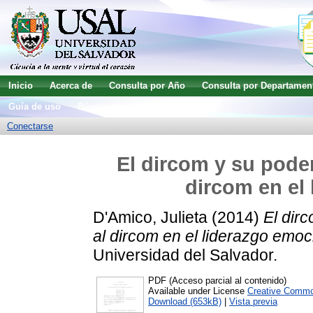
Inicio
Acerca de
Consulta por Año
Consulta por Departamen
Guía de uso
Búsqueda avanzada
Conectarse
El dircom y su poder
dircom en el
D'Amico, Julieta
(2014)
El dir
al dircom en el liderazgo emoc
Universidad del Salvador.
PDF (Acceso parcial al contenido)
Available under License
Creative Commo
Download (653kB)
|
Vista previa