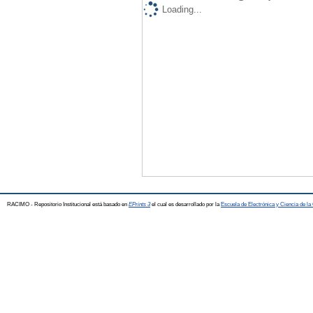
Loading...
RACIMO - Repositorio Institucional está basado en
EPrints 3
el cual es desarrollado por la
Escuela de Electrónica y Ciencia de l