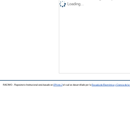
Loading...
RACIMO - Repositorio Institucional está basado en
EPrints 3
el cual es desarrollado por la
Escuela de Electrónica y Ciencia de l