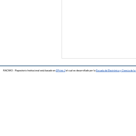
RACIMO - Repositorio Institucional está basado en
EPrints 3
el cual es desarrollado por la
Escuela de Electrónica y Ciencia de l