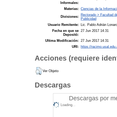
Informales:
Materias:
Ciencias de la Informac
Rectorado > Facultad d
Divisiones:
Publicidad
Usuario Remitente:
Lic. Pablo Adrián Lonard
Fecha en que se
27 Jun 2017 14:31
Depositó:
Ultima Modificación:
27 Jun 2017 14:31
URI:
https://racimo.usal.edu.
Acciones (requiere ident
Ver Objeto
Descargas
Descargas por mes
Loading...