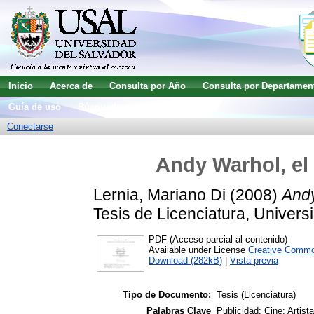
Inicio
Acerca de
Consulta por Año
Consulta por Departamen
Guía de uso
Búsqueda avanzada
Conectarse
Andy Warhol, el 
Lernia, Mariano Di
(2008)
Andy
Tesis de Licenciatura, Univers
PDF (Acceso parcial al contenido)
Available under License
Creative Commo
Download (282kB)
|
Vista previa
Tipo de Documento:
Tesis (Licenciatura)
Palabras Clave
Publicidad; Cine; Artista