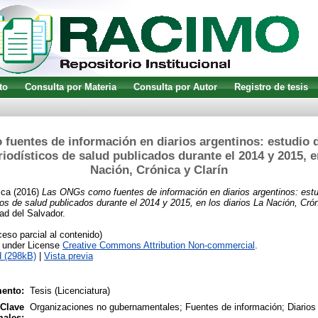
to
Consulta por Materia
Consulta por Autor
Registro de tesis
uentes de información en diarios argentinos: estudio d
riodísticos de salud publicados durante el 2014 y 2015, e
Nación, Crónica y Clarín
ica
(2016)
Las ONGs como fuentes de información en diarios argentinos: estu
cos de salud publicados durante el 2014 y 2015, en los diarios La Nación, Crón
ad del Salvador.
so parcial al contenido)
e under License
Creative Commons Attribution Non-commercial
.
 (298kB)
|
Vista previa
ento:
Tesis (Licenciatura)
 Clave
Organizaciones no gubernamentales; Fuentes de información; Diarios
males: