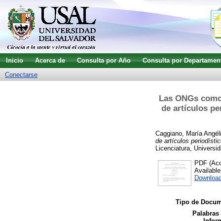
Inicio
Acerca de
Consulta por Año
Consulta por Departamen
Conectarse
Las ONGs como f
de artículos pe
Caggiano, María Angél
de artículos periodísti
Licenciatura, Universid
PDF (Acce
Availabl
Download
Tipo de Docum
Palabras
Infor