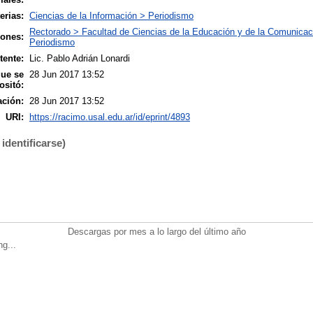
erias:
Ciencias de la Información > Periodismo
Rectorado > Facultad de Ciencias de la Educación y de la Comunicac
iones:
Periodismo
tente:
Lic. Pablo Adrián Lonardi
que se
28 Jun 2017 13:52
ositó:
ación:
28 Jun 2017 13:52
URI:
https://racimo.usal.edu.ar/id/eprint/4893
identificarse)
Descargas por mes a lo largo del último año
ng...