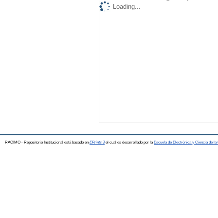
Loading...
RACIMO - Repositorio Institucional está basado en
EPrints 3
el cual es desarrollado por la
Escuela de Electrónica y Ciencia de l