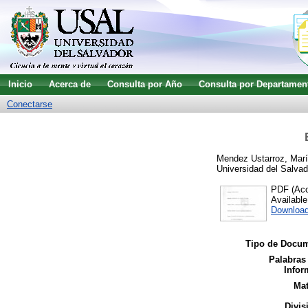
Inicio
Acerca de
Consulta por Año
Consulta por Departamen
Conectarse
Mendez Ustarroz, Mar
Universidad del Salvad
PDF (Acce
Availabl
Downloa
Tipo de Docum
Palabras
Infor
Mat
Divis