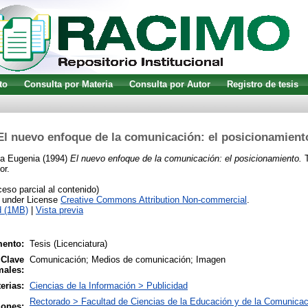
to
Consulta por Materia
Consulta por Autor
Registro de tesis
El nuevo enfoque de la comunicación: el posicionamient
ía Eugenia
(1994)
El nuevo enfoque de la comunicación: el posicionamiento.
T
or.
so parcial al contenido)
e under License
Creative Commons Attribution Non-commercial
.
d (1MB)
|
Vista previa
ento:
Tesis (Licenciatura)
 Clave
Comunicación; Medios de comunicación; Imagen
males:
erias:
Ciencias de la Información > Publicidad
Rectorado > Facultad de Ciencias de la Educación y de la Comunicac
iones: