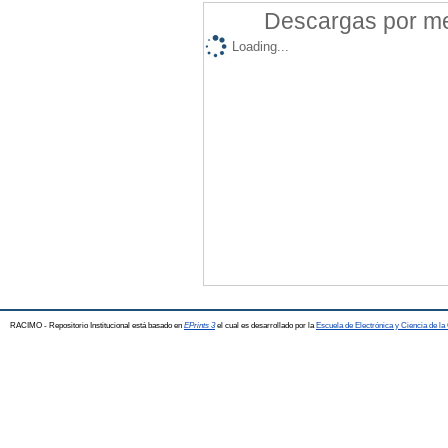
Descargas por mes
Loading...
RACIMO - Repositorio Institucional está basado en
EPrints 3
el cual es desarrollado por la
Escuela de Electrónica y Ciencia de l