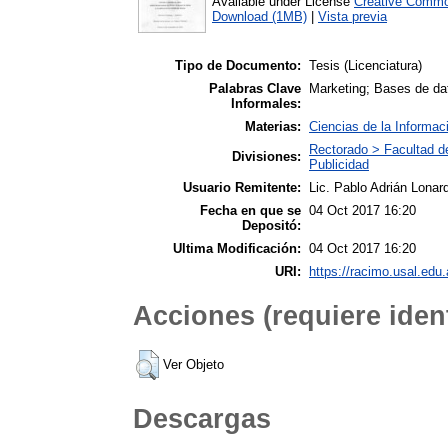
Available under License
Creative Commo
Download (1MB)
|
Vista previa
Tipo de Documento:
Tesis (Licenciatura)
Palabras Clave
Marketing; Bases de d
Informales:
Materias:
Ciencias de la Informac
Rectorado > Facultad d
Divisiones:
Publicidad
Usuario Remitente:
Lic. Pablo Adrián Lonard
Fecha en que se
04 Oct 2017 16:20
Depositó:
Ultima Modificación:
04 Oct 2017 16:20
URI:
https://racimo.usal.edu.
Acciones (requiere ident
Ver Objeto
Descargas