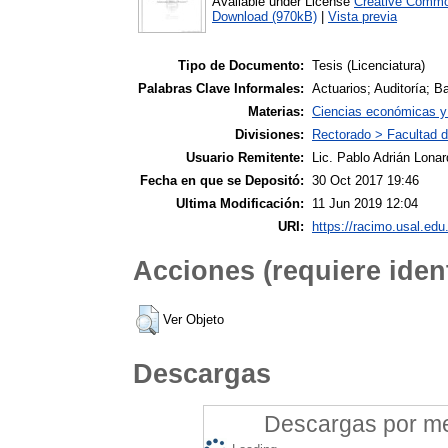
Available under License
Creative Commo
Download (970kB)
|
Vista previa
Tipo de Documento:
Tesis (Licenciatura)
Palabras Clave Informales:
Actuarios; Auditoría; B
Materias:
Ciencias económicas y 
Divisiones:
Rectorado > Facultad 
Usuario Remitente:
Lic. Pablo Adrián Lonar
Fecha en que se Depositó:
30 Oct 2017 19:46
Ultima Modificación:
11 Jun 2019 12:04
URI:
https://racimo.usal.edu.
Acciones (requiere ident
Ver Objeto
Descargas
Descargas por mes