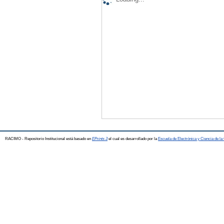
RACIMO - Repositorio Institucional está basado en
EPrints 3
el cual es desarrollado por la
Escuela de Electrónica y Ciencia de l