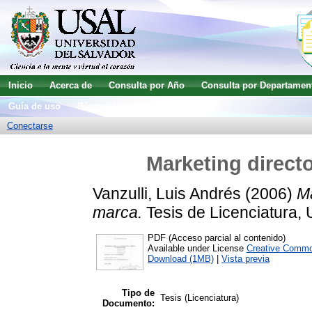
Inicio
Acerca de
Consulta por Año
Consulta por Departamen
Guía de uso
Búsqueda avanzada
Conectarse
Marketing directo
Vanzulli, Luis Andrés
(2006)
Ma
marca.
Tesis de Licenciatura, 
PDF (Acceso parcial al contenido)
Available under License
Creative Commo
Download (1MB)
|
Vista previa
Tipo de
Tesis (Licenciatura)
Documento: