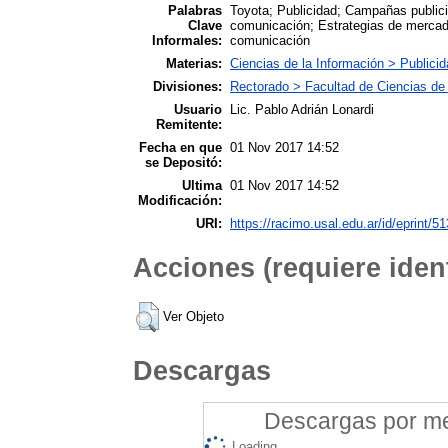
Palabras
Toyota; Publicidad; Campañas publicit
Clave
comunicación; Estrategias de mercado
Informales:
comunicación
Materias:
Ciencias de la Información > Publici
Divisiones:
Rectorado > Facultad de Ciencias de
Usuario
Lic. Pablo Adrián Lonardi
Remitente:
Fecha en que
01 Nov 2017 14:52
se Depositó:
Ultima
01 Nov 2017 14:52
Modificación:
URI:
https://racimo.usal.edu.ar/id/eprint/5
Acciones (requiere ident
Ver Objeto
Descargas
Descargas por mes
Loading...