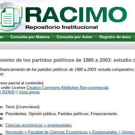
to
Consulta por Materia
Consulta por Autor
Registro de tesis
miento de los partidos políticos de 1980 a 2003: estudio
 financiamiento de los partidos políticos de 1980 a 2003: estudio comparativo.
or.
so parcial al contenido)
e under License
Creative Commons Attribution Non-commercial
.
 (923kB)
|
Vista previa
o:
Tesis (Licenciatura)
ve
Presidentes; Opinión pública; Partidos políticos; Financiamiento
s:
s:
Ciencias económicas y empresariales
Rectorado > Facultad de Ciencias Económicas y Empresariales > Geren
s: