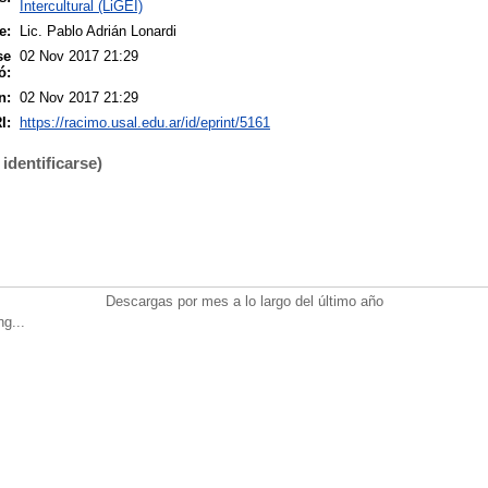
Intercultural (LiGEI)
e:
Lic. Pablo Adrián Lonardi
se
02 Nov 2017 21:29
ó:
n:
02 Nov 2017 21:29
I:
https://racimo.usal.edu.ar/id/eprint/5161
identificarse)
Descargas por mes a lo largo del último año
ng...