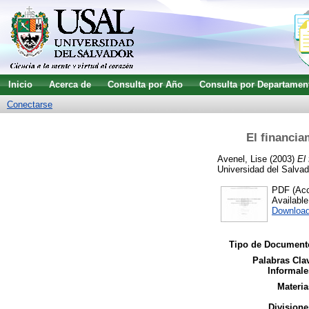
Inicio
Acerca de
Consulta por Año
Consulta por Departamen
Conectarse
El financia
Avenel, Lise
(2003)
El
Universidad del Salvad
PDF (Acce
Availabl
Download
Tipo de Document
Palabras Cla
Informale
Materia
Divisione