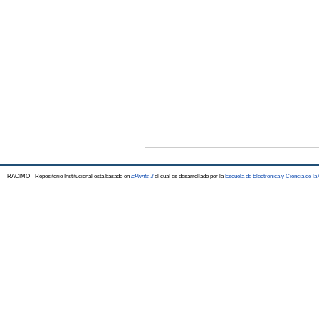
RACIMO - Repositorio Institucional está basado en
EPrints 3
el cual es desarrollado por la
Escuela de Electrónica y Ciencia de l