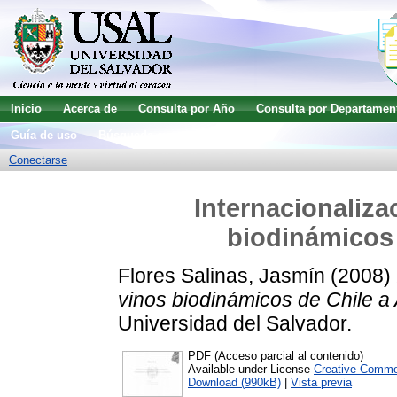
Inicio
Acerca de
Consulta por Año
Consulta por Departamen
Guía de uso
Búsqueda avanzada
Conectarse
Internacionaliza
biodinámicos 
Flores Salinas, Jasmín
(2008)
vinos biodinámicos de Chile a
Universidad del Salvador.
PDF (Acceso parcial al contenido)
Available under License
Creative Commo
Download (990kB)
|
Vista previa