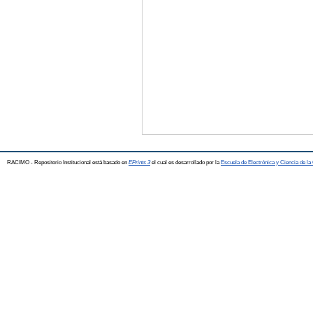
RACIMO - Repositorio Institucional está basado en
EPrints 3
el cual es desarrollado por la
Escuela de Electrónica y Ciencia de l