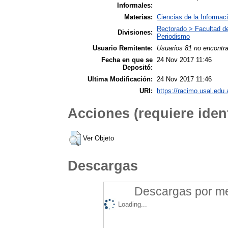
Informales:
Materias:
Ciencias de la Informac
Rectorado > Facultad d
Divisiones:
Periodismo
Usuario Remitente:
Usuarios 81 no encontr
Fecha en que se
24 Nov 2017 11:46
Depositó:
Ultima Modificación:
24 Nov 2017 11:46
URI:
https://racimo.usal.edu.
Acciones (requiere ident
Ver Objeto
Descargas
Descargas por mes
Loading...