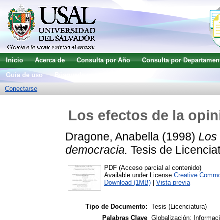
Inicio
Acerca de
Consulta por Año
Consulta por Departamen
Guía de uso
Búsqueda avanzada
Conectarse
Los efectos de la opin
Dragone, Anabella
(1998)
Los 
democracia.
Tesis de Licenciat
PDF (Acceso parcial al contenido)
Available under License
Creative Commo
Download (1MB)
|
Vista previa
Tipo de Documento:
Tesis (Licenciatura)
Palabras Clave
Globalización; Informac