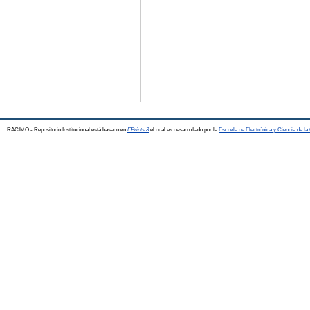
RACIMO - Repositorio Institucional está basado en
EPrints 3
el cual es desarrollado por la
Escuela de Electrónica y Ciencia de l