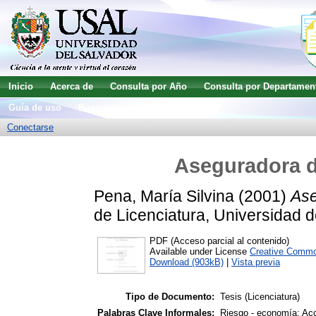
Inicio
Acerca de
Consulta por Año
Consulta por Departamen
Guía de uso
Búsqueda avanzada
Conectarse
Aseguradora de
Pena, María Silvina
(2001)
Ase
de Licenciatura, Universidad d
PDF (Acceso parcial al contenido)
Available under License
Creative Commo
Download (903kB)
|
Vista previa
Tipo de Documento:
Tesis (Licenciatura)
Palabras Clave Informales:
Riesgo - economía; Acc