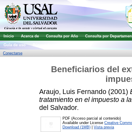
Inicio
Acerca de
Consulta por Año
Consulta por Departamen
Guía de uso
Búsqueda avanzada
Conectarse
Beneficiarios del ex
impues
Araujo, Luis Fernando
(2001)
tratamiento en el impuesto a la
del Salvador.
PDF (Acceso parcial al contenido)
Available under License
Creative Commo
Download (1MB)
|
Vista previa