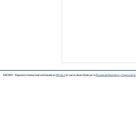
RACIMO - Repositorio Institucional está basado en
EPrints 3
el cual es desarrollado por la
Escuela de Electrónica y Ciencia de l