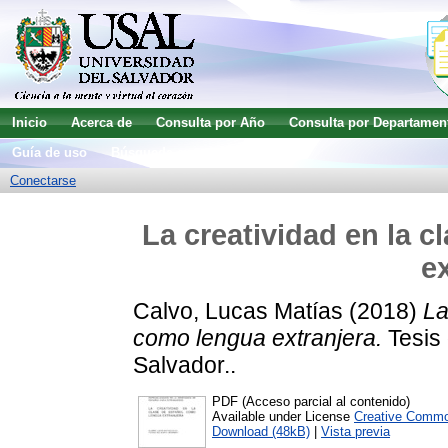
Inicio
Acerca de
Consulta por Año
Consulta por Departamen
Guía de uso
Búsqueda avanzada
Conectarse
La creatividad en la 
e
Calvo, Lucas Matías
(2018)
La
como lengua extranjera.
Tesis 
Salvador..
PDF (Acceso parcial al contenido)
Available under License
Creative Commo
Download (48kB)
|
Vista previa