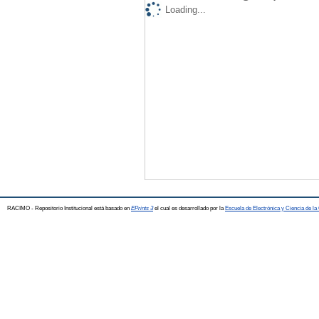
Loading...
RACIMO - Repositorio Institucional está basado en
EPrints 3
el cual es desarrollado por la
Escuela de Electrónica y Ciencia de l