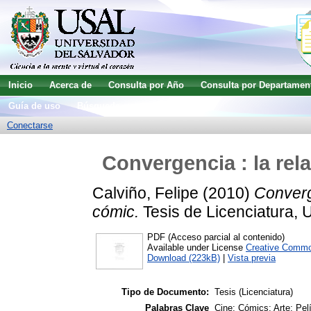
Inicio
Acerca de
Consulta por Año
Consulta por Departamen
Guía de uso
Búsqueda avanzada
Conectarse
Convergencia : la rela
Calviño, Felipe
(2010)
Converge
cómic.
Tesis de Licenciatura, 
PDF (Acceso parcial al contenido)
Available under License
Creative Commo
Download (223kB)
|
Vista previa
Tipo de Documento:
Tesis (Licenciatura)
Palabras Clave
Cine; Cómics; Arte; Pel