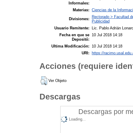
Informales:
Materias:
Ciencias de la Informac
Rectorado > Facultad d
Divisiones:
Publicidad
Usuario Remitente:
Lic. Pablo Adrián Lonard
Fecha en que se
10 Jul 2018 14:18
Depositó:
Ultima Modificación:
10 Jul 2018 14:18
URI:
https://racimo.usal.edu.
Acciones (requiere ident
Ver Objeto
Descargas
Descargas por mes
Loading...