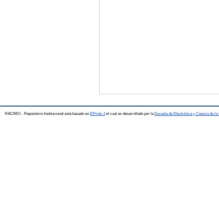
RACIMO - Repositorio Institucional está basado en
EPrints 3
el cual es desarrollado por la
Escuela de Electrónica y Ciencia de l