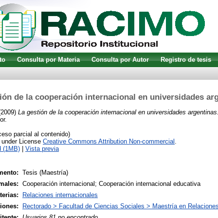
to
Consulta por Materia
Consulta por Autor
Registro de tesis
ión de la cooperación internacional en universidades ar
(2009)
La gestión de la cooperación internacional en universidades argentinas
or.
so parcial al contenido)
e under License
Creative Commons Attribution Non-commercial
.
d (1MB)
|
Vista previa
mento:
Tesis (Maestría)
males:
Cooperación internacional; Cooperación internacional educativa
terias:
Relaciones internacionales
siones:
Rectorado > Facultad de Ciencias Sociales > Maestría en Relaciones
tente:
Usuarios 81 no encontrado.