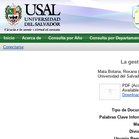
Inicio
Acerca de
Consulta por Año
Consulta por Departamen
Conectarse
La gest
Mata Botana, Roxana
Universidad del Salvad
PDF (Acce
Availabl
Downloa
Tipo de Docu
Palabras Clave Infor
Ma
Divi
Usuario Remi