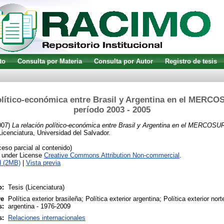
to
Consulta por Materia
Consulta por Autor
Registro de tesis
olítico-económica entre Brasil y Argentina en el MERCO
período 2003 - 2005
007)
La relación político-económica entre Brasil y Argentina en el MERCOSUR
icenciatura, Universidad del Salvador.
so parcial al contenido)
e under License
Creative Commons Attribution Non-commercial
.
d (2MB)
|
Vista previa
o:
Tesis (Licenciatura)
ve
Política exterior brasileña; Política exterior argentina; Política exterior no
s:
argentina - 1976-2009
s:
Relaciones internacionales