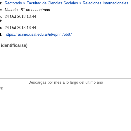
s:
Rectorado > Facultad de Ciencias Sociales > Relaciones Internacionales
e:
Usuarios 81 no encontrado.
se
24 Oct 2018 13:44
ó:
n:
24 Oct 2018 13:44
I:
https://racimo.usal.edu.ar/id/eprint/5687
identificarse)
Descargas por mes a lo largo del último año
ng...