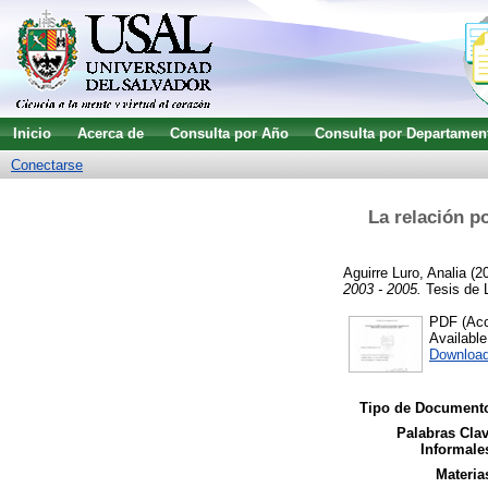
Inicio
Acerca de
Consulta por Año
Consulta por Departamen
Conectarse
La relación p
Aguirre Luro, Analia
(2
2003 - 2005.
Tesis de L
PDF (Acce
Availabl
Downloa
Tipo de Document
Palabras Cla
Informale
Materia