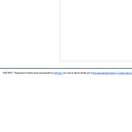
RACIMO - Repositorio Institucional está basado en
EPrints 3
el cual es desarrollado por la
Escuela de Electrónica y Ciencia de l