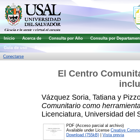
Inicio
Acerca de
Consulta por Año
Consulta por Departamen
Guía de uso
Búsqueda avanzada
Conectarse
El Centro Comunit
incl
Vázquez Soria, Tatiana
y
Pizz
Comunitario como herramienta 
Licenciatura, Universidad del 
PDF (Acceso parcial al archivo)
Available under License
Creative Commo
Download (755kB)
|
Vista previa