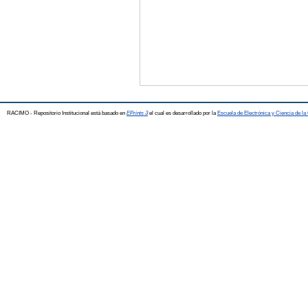
RACIMO - Repositorio Institucional está basado en
EPrints 3
el cual es desarrollado por la
Escuela de Electrónica y Ciencia de l