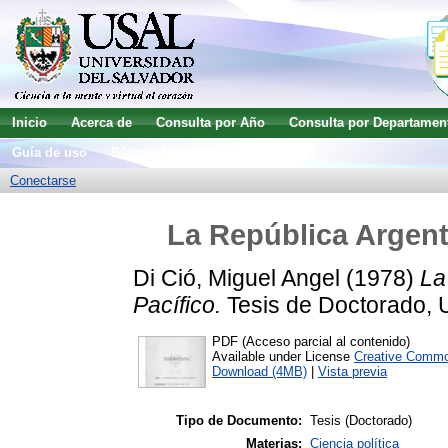
Inicio
Acerca de
Consulta por Año
Consulta por Departamen
Guía de uso
Búsqueda avanzada
Conectarse
La República Argenti
Di Ció, Miguel Angel
(1978)
La
Pacífico.
Tesis de Doctorado, U
PDF (Acceso parcial al contenido)
Available under License
Creative Commo
Download (4MB)
|
Vista previa
Tipo de Documento:
Tesis (Doctorado)
Materias:
Ciencia política