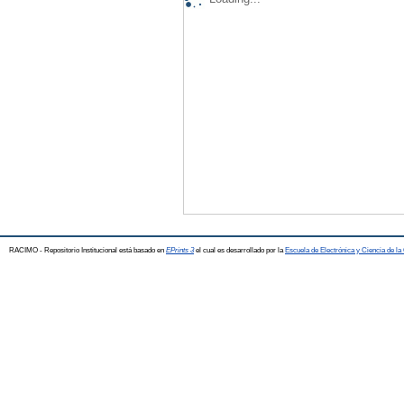
RACIMO - Repositorio Institucional está basado en
EPrints 3
el cual es desarrollado por la
Escuela de Electrónica y Ciencia de l