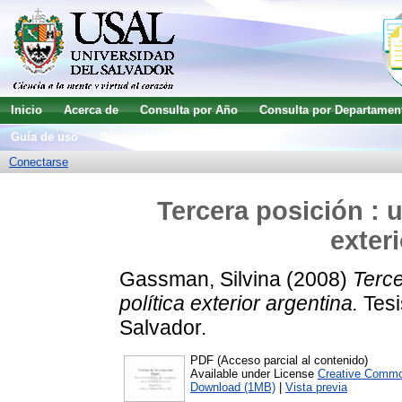
Inicio
Acerca de
Consulta por Año
Consulta por Departamen
Guía de uso
Búsqueda avanzada
Conectarse
Tercera posición : 
exter
Gassman, Silvina
(2008)
Terce
política exterior argentina.
Tesi
Salvador.
PDF (Acceso parcial al contenido)
Available under License
Creative Commo
Download (1MB)
|
Vista previa