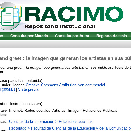
to
Consulta por Materia
Consulta por Autor
Registro de tesis
and greet : la imagen que generan los artistas en sus pú
eet and greet : la imagen que generan los artistas en sus públicos.
Tesis de L
or.
so parcial al contenido)
e under License
Creative Commons Attribution Non-commercial
.
 (395kB)
|
Vista previa
nto:
Tesis (Licenciatura)
lave
Internet; Redes sociales; Artistas; Imagen; Relaciones Publicas
les:
ias:
Ciencias de la Información > Relaciones públicas
Rectorado > Facultad de Ciencias de la Educación y de la Comunicació
nes: