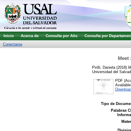
Inicio
Acerca de
Consulta por Año
Consulta por Departamen
Conectarse
Meet 
Pirilli, Daniela
(2018)
M
Universidad del Salvad
PDF (Acce
Availabl
Download
Tipo de Docume
Palabras C
Informa
Mater
Divisio