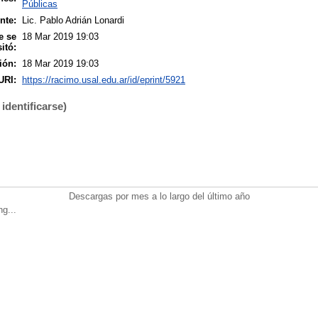
Públicas
nte:
Lic. Pablo Adrián Lonardi
e se
18 Mar 2019 19:03
itó:
ión:
18 Mar 2019 19:03
URI:
https://racimo.usal.edu.ar/id/eprint/5921
identificarse)
Descargas por mes a lo largo del último año
ng...