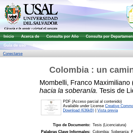
Inicio
Acerca de
Consulta por Año
Consulta por Departamen
Guía de uso
Búsqueda avanzada
Conectarse
Colombia : un camino
Mombelli, Franco Maximiliano
hacia la soberanía.
Tesis de Li
PDF (Acceso parcial al contenido)
Available under License
Creative Commo
Download (636kB)
|
Vista previa
Tipo de Documento:
Tesis (Licenciatura)
Palabras Clave Informales:
Colombia; Soberanía; P