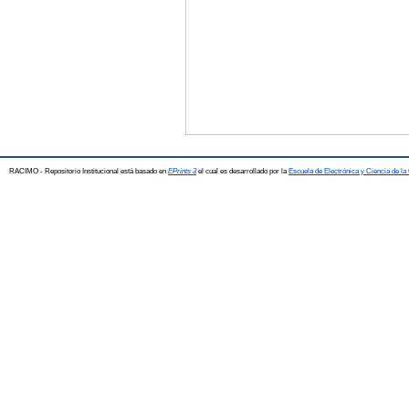
RACIMO - Repositorio Institucional está basado en
EPrints 3
el cual es desarrollado por la
Escuela de Electrónica y Ciencia de l