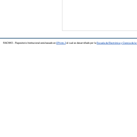
RACIMO - Repositorio Institucional está basado en
EPrints 3
el cual es desarrollado por la
Escuela de Electrónica y Ciencia de l