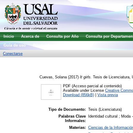
Inicio
Acerca de
Consulta por Año
Consulta por Departamen
Guía de uso
Búsqueda avanzada
Conectarse
Cuevas, Solana
(2017)
It girls.
Tesis de Licenciatura, 
PDF (Acceso parcial al contenido)
Available under License
Creative Commo
Download (856kB)
|
Vista previa
Tipo de Documento:
Tesis (Licenciatura)
Palabras Clave
Identidad cultural ; Moda 
Informales:
Materias:
Ciencias de la Informació