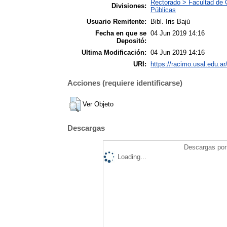
Rectorado > Facultad de 
Divisiones:
Públicas
Usuario Remitente:
Bibl. Iris Bajú
Fecha en que se
04 Jun 2019 14:16
Depositó:
Ultima Modificación:
04 Jun 2019 14:16
URI:
https://racimo.usal.edu.ar
Acciones (requiere identificarse)
Ver Objeto
Descargas
Descargas por 
Loading...