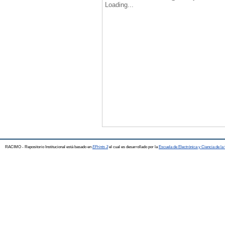
Loading...
RACIMO - Repositorio Institucional está basado en
EPrints 3
el cual es desarrollado por la
Escuela de Electrónica y Ciencia de l