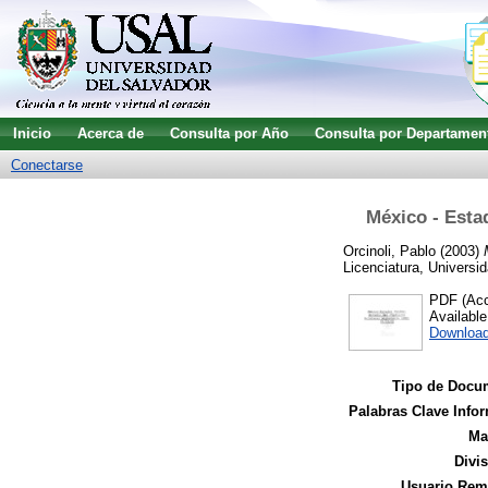
Inicio
Acerca de
Consulta por Año
Consulta por Departamen
Conectarse
México - Estad
Orcinoli, Pablo
(2003)
Licenciatura, Universid
PDF (Acce
Availabl
Downloa
Tipo de Docu
Palabras Clave Infor
Ma
Divi
Usuario Remi