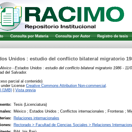
to
Consulta por Materia
Consulta por Autor
Registro de tesis
os Unidos : estudio del conflicto bilateral migratorio 19
México - Estados Unidos : estudio del conflicto bilateral migratorio 1986 - 11/
ad del Salvador.
so parcial al contenido)
e under License
Creative Commons Attribution Non-commercial
.
d (1MB)
|
Vista previa
mento:
Tesis (Licenciatura)
males:
México ; Estados Unidos ; Conflictos internacionales ; Fronteras ; Mi
terias:
Relaciones internacionales
siones:
Rectorado > Facultad de Ciencias Sociales > Relaciones Internacion
tente:
Bibl. Iris Bajú