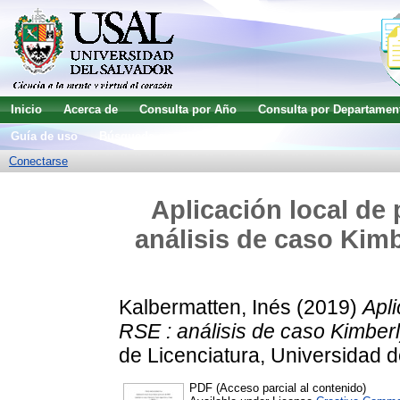
Inicio
Acerca de
Consulta por Año
Consulta por Departamen
Guía de uso
Búsqueda avanzada
Conectarse
Aplicación local de 
análisis de caso Kimb
Kalbermatten, Inés
(2019)
Apli
RSE : análisis de caso Kimberl
de Licenciatura, Universidad d
PDF (Acceso parcial al contenido)