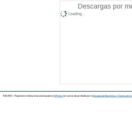
Descargas por mes
Loading...
RACIMO - Repositorio Institucional está basado en
EPrints 3
el cual es desarrollado por la
Escuela de Electrónica y Ciencia de l